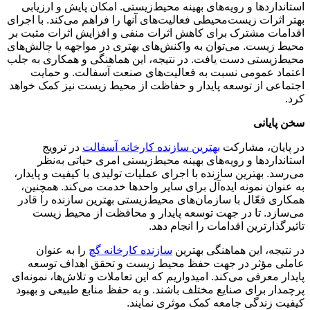
استانداردها و رویه‌های بهینه محیط‌زیستی. امکان پایش و ارزیابی
بهتر اثرات زیست‌محیطی فعالیت‌های آنها را فراهم می‌کند. با اجرای
اقدامات مشترک برای کاهش اثرات منفی و افزایش اثرات مثبت بر
محیط زیست. می‌توان به واکنش‌های بهتری در مواجهه با چالش‌های
محیط‌زیستی دست یافت. در نتیجه، این هماهنگی و همکاری به جلب
اعتماد عمومی نسبت به فعالیت‌های صنعت آسفالت. و حمایت
اجتماعی از توسعه پایدار و حفاظت از محیط زیست نیز کمک خواهد
کرد.
سخن پایانی
در پایان، مشارکت
بهترین سازنده کارخانه آسفالت
در ترویج
استانداردها و رویه‌های بهینه محیط‌زیستی امری حیاتی به‌نظر
می‌رسد. بهترین سازنده با اجرای عملیات تولیدی با کیفیت و پایدار،
به عنوان نمونه ایده‌آل برای سایر واحدها خدمت می‌کند. همچنین،
همکاری فعّال با سازمان‌های محیط‌زیستی بهترین سازنده را قادر
می‌سازد. تا در جهت توسعه پایدار و محافظت از محیط زیست
تاثیرگذارترین اقدامات را انجام دهد.
در نتیجه، این هماهنگی بهترین
سازنده کارخانه گچ
را به عنوان
عاملی مؤثر در جهت حفظ محیط زیست و تحقق اهداف توسعه
پایدار معرفی می‌کند. امیدواریم که این تعاملات و تلاش‌ها، نمونه‌ای
پرچمدار برای صنایع مختلف باشند. و به حفظ منابع طبیعی و بهبود
کیفیت زندگی جامعه کمک موثری نمایند.