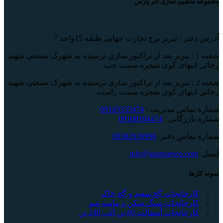
مجموعه ماشین سازی آذر پارس
آدرس دفتر : تبریز برج تجارت جهانی طبقه 15واحد 7
شعبه 1 : تبریز بعد از تراکتور سازی نرسیده به شهرک صنعتی شهید
رجائی انتهای کوی شجره سمت چپ
شعبه 2 : تبریز بعد از تراکتور سازی نرسیده به شهرک صنعتی شهید
رجائی انتهای کوی شجره سمت راست
شماره تماس مدیریت :
09143335474
شماره بازرگانی :
09108104474
شماره تماس دفتر:
09382939998
ایمیل :
info@azarparsco.com
نمونه کارها
کارخانجات گچ سفید و گچ خاک
کارخانجات سنگ شکن و ماسه شو
کارخانجات آسفالت 80 تن الب 240 تن