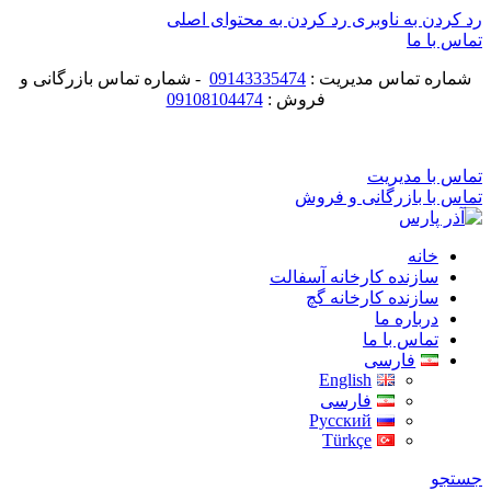
رد کردن به ناوبری
رد کردن به محتوای اصلی
تماس با ما
شماره تماس مدیریت :
09143335474
- شماره تماس بازرگانی و
فروش :
09108104474
ماشین سازی آذر پارس
تماس با مدیریت
تماس با بازرگانی و فروش
خانه
سازنده کارخانه آسفالت
سازنده کارخانه گچ
درباره ما
تماس با ما
فارسی
English
فارسی
Русский
Türkçe
جستجو