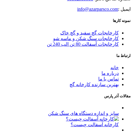
ایمیل :
info@azarparsco.com
نمونه کارها
کارخانجات گچ سفید و گچ خاک
کارخانجات سنگ شکن و ماسه شو
کارخانجات آسفالت 80 تن الب 240 تن
ارتباط ما
خانه
درباره ما
تماس با ما
بهترین سازنده کارخانه گچ
مقالات آذر پارس
سایز و اندازه دستگاه های سنگ شکن
کارخانه آسفالت چیست؟