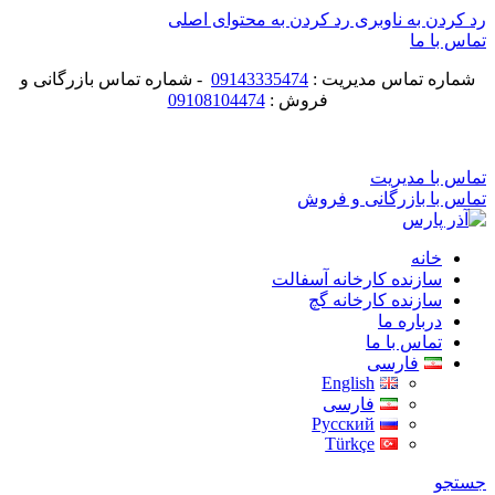
رد کردن به ناوبری
رد کردن به محتوای اصلی
تماس با ما
شماره تماس مدیریت :
09143335474
- شماره تماس بازرگانی و
فروش :
09108104474
ماشین سازی آذر پارس
تماس با مدیریت
تماس با بازرگانی و فروش
خانه
سازنده کارخانه آسفالت
سازنده کارخانه گچ
درباره ما
تماس با ما
فارسی
English
فارسی
Русский
Türkçe
جستجو