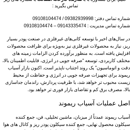
تماس بگیرید :
شماره تماس دفتر:
09382939998
/
09108104474
شماره تماس مدیریت :
09143335474
–
09108104474
در سال‌های اخیر با توسعه کانی‌های غیرفلزی در صنعت پودر بسیار
ریز، نیاز به محصولات غیرفلزی نیز به‌ویژه برای ظرافت محصولات
افزایش یافته است. به منظور برآورده کردن الزامات زمینه های
مختلف کاربردی، توسعه “صرفه جویی در انرژی، قابلیت اطمینان بالا،
دقت و اتوماسیون” یک روند اجتناب ناپذیر است. اکنون بازار آسیاب
ریموند برای تجهیزات صرفه جویی در انرژی و حفاظت از محیط
زیست محبوب تر خواهد شد، با ظرفیت پردازش، راندمان جداسازی
بالا، مصرف برق کم و تقاضای بازار فوری تر خواهد بود.
اصل عملیات آسیاب ریموند
آسیاب ریموند عمدتاً از میزبان، ماشین تحلیلی، فن، جمع کننده
سیکلون محصول نهایی، جمع کننده سیکلون پودر ریز و کانال های هوا