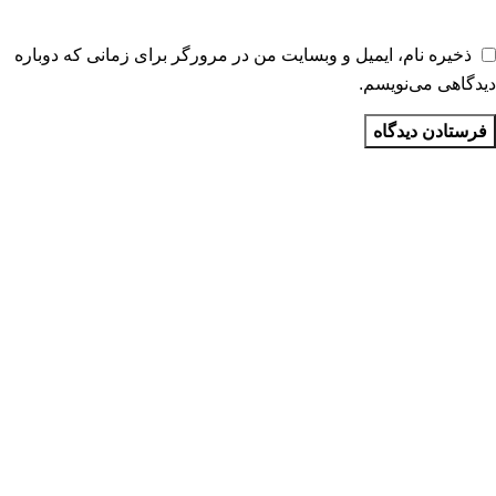
ذخیره نام، ایمیل و وبسایت من در مرورگر برای زمانی که دوباره
دیدگاهی می‌نویسم.
مجموعه ماشین سازی آذر پارس
آدرس دفتر : تبریز برج تجارت جهانی طبقه 15واحد 7
شعبه 1 : تبریز بعد از تراکتور سازی نرسیده به شهرک صنعتی شهید
رجائی انتهای کوی شجره سمت چپ
شعبه 2 : تبریز بعد از تراکتور سازی نرسیده به شهرک صنعتی شهید
رجائی انتهای کوی شجره سمت راست
شماره تماس مدیریت :
09143335474
شماره بازرگانی :
09108104474