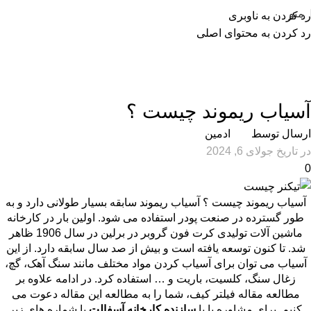
منو
رد کردن به ناوبری
رد کردن به محتوای اصلی
مجله شرکت آذر پارس
خانه
مقالات
مقالات
آسیاب ریموند چیست ؟
ارسال توسط
ادمین
در تاریخ جولای 6, 2024
0
آسیاب ریموند چیست ؟ آسیاب ریموند سابقه بسیار طولانی دارد و به
طور گسترده در صنعت پودر استفاده می شود. اولین بار در کارخانه
ماشین آلات تولیدی کرت فون گروبر در برلین در سال 1906 ظاهر
شد. تا کنون توسعه یافته است و بیش از صد سال سابقه دارد. از این
آسیاب می توان برای آسیاب کردن مواد مختلف مانند سنگ آهک، گچ،
زغال سنگ، کلسیت، باریت و … استفاده کرد. در ادامه علاوه بر
مطالعه مقاله فیلتر کیف، شما را به مطالعه این مقاله دعوت می
کنیم. برای مشاوره با با
سازنده کارخانه آسفالت
با شماره های زیر