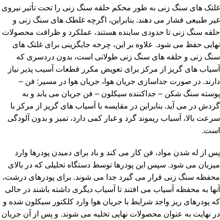
غلتک های سنگ زنی به طور محکم حلقه سنگ زنی را تحت تأثیر نیروی
غیر طبیعی فشار می دهند. بنابراین، اگرچه غلطک های سنگ زنی و
حلقه سنگ زنی تا حدودی ساینده هستند، عملکرد و ظرافت محصولات
نهایی حفظ می شود. علاوه بر این، چرخه جایگزینی برای غلتک های
سنگ زنی و حلقه های سنگ زنی طولانی است، بدون دردسری که
آسیاب های گریز از مرکز برای تعویض مکرر قطعات آسیب پذیر نیاز
دارند. در صورت جداسازی جریان هوا، جریان هوا در مسیر: فن –
پوسته سنگ شکن – جداکننده سیکلون – فن جریان می یابد و به
گردش در می آید. بنابراین در مقایسه با آسیاب های گریز از مرکز با
سرعت بالا، آسیاب ریموند گرد و غبار کمی دارد، تمیز و بدون آلودگی
است.
پس از له شدن مواد، فن کار می کند و باد برای دمیدن پودرها وارد
میزبان می شود. سپس این پودرها توسط دستگاه تحلیلی که در بالای
محفظه سنگ زنی قرار می گیرد جدا می شوند. برای پودرهای درشت،
آنها به محفظه آسیاب می افتند تا آسیاب دیگری داشته باشند در حالی
که پودرهای ریز واجد شرایط با جریان هوا وارد کلکتور سیکلون شده و
در نهایت به عنوان محصولات نهایی تخلیه می شوند. و پس از آن جریان