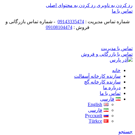
رد کردن به ناوبری
رد کردن به محتوای اصلی
تماس با ما
شماره تماس مدیریت :
09143335474
- شماره تماس بازرگانی و
فروش :
09108104474
ماشین سازی آذر پارس
تماس با مدیریت
تماس با بازرگانی و فروش
خانه
سازنده کارخانه آسفالت
سازنده کارخانه گچ
درباره ما
تماس با ما
فارسی
English
فارسی
Русский
Türkçe
جستجو