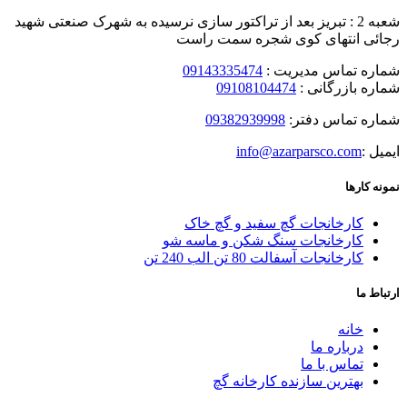
شعبه 2 : تبریز بعد از تراکتور سازی نرسیده به شهرک صنعتی شهید
رجائی انتهای کوی شجره سمت راست
شماره تماس مدیریت :
09143335474
شماره بازرگانی :
09108104474
شماره تماس دفتر:
09382939998
ایمیل :
info@azarparsco.com
نمونه کارها
کارخانجات گچ سفید و گچ خاک
کارخانجات سنگ شکن و ماسه شو
کارخانجات آسفالت 80 تن الب 240 تن
ارتباط ما
خانه
درباره ما
تماس با ما
بهترین سازنده کارخانه گچ